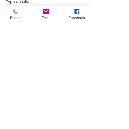
Type de billet
Moins de 16 ans
Phone
Email
Facebook
Plus d'info
Prix
0,00 $
Cet événement est complet
Partager cet événement