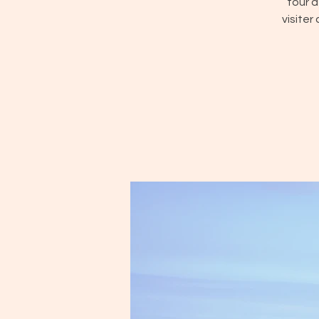
tour d
visiter