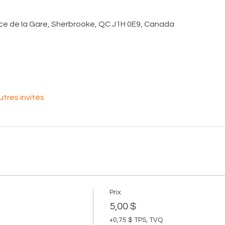
ace de la Gare, Sherbrooke, QC J1H 0E9, Canada
utres invités
Prix
5,00 $
+0,75 $ TPS, TVQ