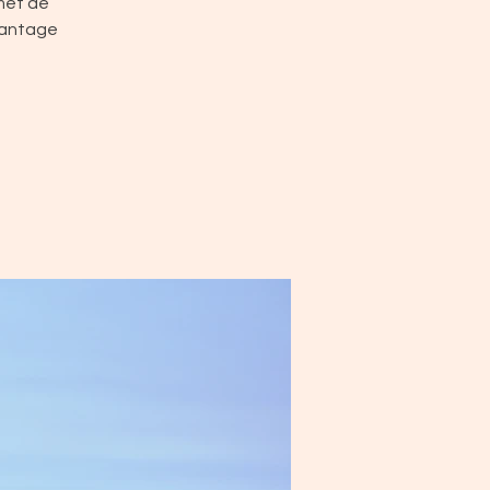
rmet de
avantage