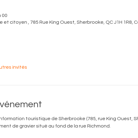
h 00
ue et citoyen , 785 Rue King Ouest, Sherbrooke, QC J1H 1R8,
utres invités
'événement
information touristique de Sherbrooke (785, rue King Ouest, 
nement de gravier situé au fond de la rue Richmond. 