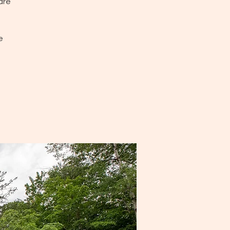
dre
e