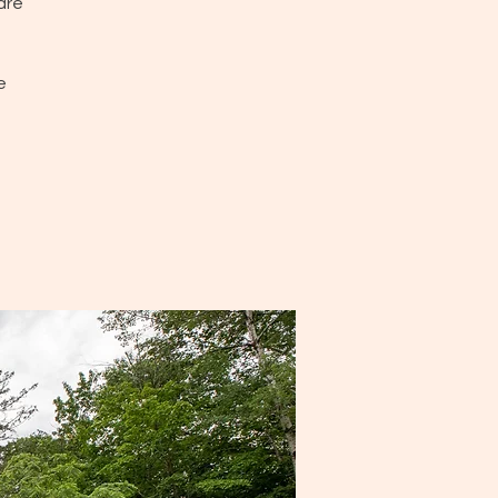
dre
e