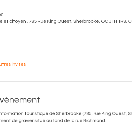
00
ue et citoyen , 785 Rue King Ouest, Sherbrooke, QC J1H 1R8,
utres invités
'événement
information touristique de Sherbrooke (785, rue King Ouest, 
nement de gravier situé au fond de la rue Richmond. 