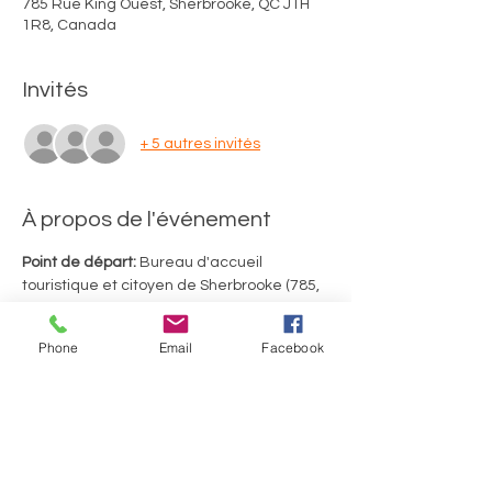
785 Rue King Ouest, Sherbrooke, QC J1H
1R8, Canada
Invités
+ 5 autres invités
À propos de l'événement
Point de départ:
 Bureau d'accueil 
touristique et citoyen de Sherbrooke (785, 
rue King Ouest, Sherbrooke)
Merci d'utiliser le stationnement de 
Phone
Email
Facebook
gravier situé au fond de la rue Richmond. 
Durée du tour: 2 heures, incluant 2 arrêts