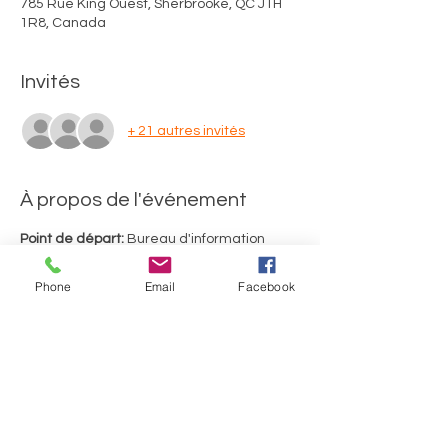
785 Rue King Ouest, Sherbrooke, QC J1H
1R8, Canada
Invités
+ 21 autres invités
À propos de l'événement
Point de départ:
 Bureau d'information 
touristique de Sherbrooke (785, rue King 
Ouest, Sherbrooke)
Phone
Email
Facebook
Merci d'utiliser le stationnement de 
gravier situé au fond de la rue Richmond. 
Durée du tour: 2 heures, incluant 2 arrêts