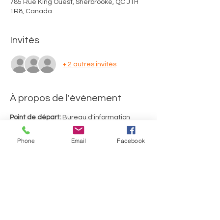
785 Rue King Ouest, Sherbrooke, QC J1H
1R8, Canada
Invités
+ 2 autres invités
À propos de l'événement
Point de départ:
 Bureau d'information 
touristique de Sherbrooke (785, rue King 
Ouest, Sherbrooke)
Phone
Email
Facebook
Merci d'utiliser le stationnement de 
gravier situé au fond de la rue Richmond. 
Durée du tour: 2 heures, incluant 2 arrêts