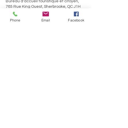
Bureau d'accueil touristique et citoyen,
785 Rue King Ouest, Sherbrooke, QC J1H
1R8, Canada
Phone
Email
Facebook
Partager cet événement
Des questions?
Bureau d'information touristique de Sherbrooke
785, rue King Ouest
Sherbrooke (Québec) J1H 1R8
© Ville de Sherbrooke - Tous droits réservés