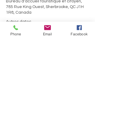
Bureau d'accueil touristique et citoyen,
785 Rue King Ouest, Sherbrooke, QC J1H
1R8, Canada
Autres dates
sam. 15 août, 10 h 30
Phone
Email
Facebook
Partager cet événement
Des questions?
Bureau d'information touristique de Sherbrooke
785, rue King Ouest
Sherbrooke (Québec) J1H 1R8