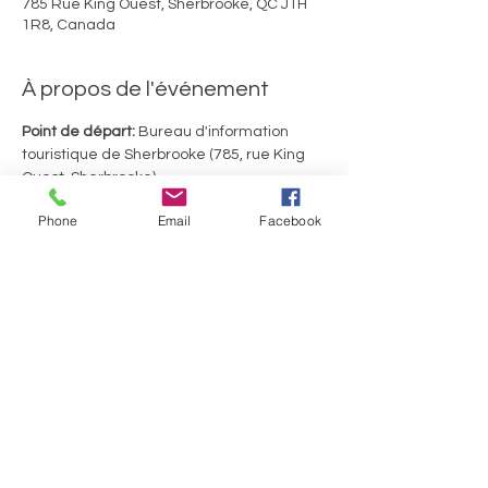
785 Rue King Ouest, Sherbrooke, QC J1H
1R8, Canada
À propos de l'événement
Point de départ:
 Bureau d'information 
touristique de Sherbrooke (785, rue King 
Ouest, Sherbrooke)
Merci d'utiliser le stationnement de 
Phone
Email
Facebook
gravier situé au fond de la rue Richmond. 
Durée du tour: 2 heures, incluant 2 arrêts
Partager cet événement