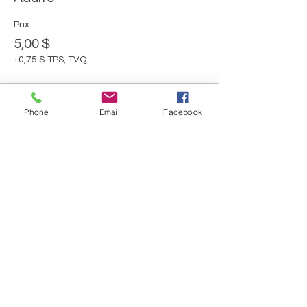
Prix
5,00 $
+0,75 $ TPS, TVQ
Vente expirée
Phone
Email
Facebook
Type de billet
Moins de 16 ans
Plus d'info
Prix
0,00 $