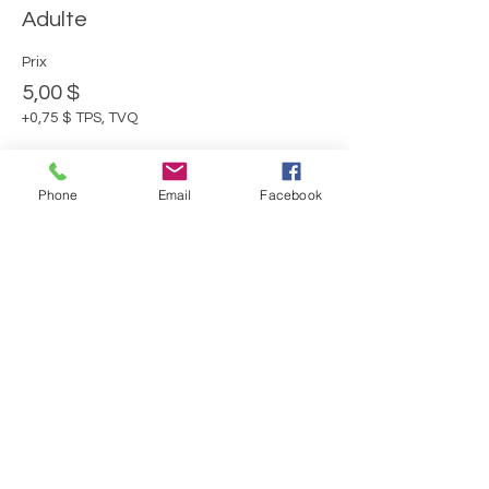
Adulte
Prix
5,00 $
+0,75 $ TPS, TVQ
Phone
Email
Facebook
Vente expirée
Type de billet
Moins de 16 ans
Plus d'info
Prix
0,00 $