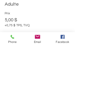
Adulte
Prix
5,00 $
+0,75 $ TPS, TVQ
Phone
Email
Facebook
Vente expirée
Type de billet
Moins de 16 ans
Plus d'info
Prix
0,00 $