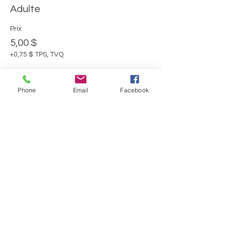
Adulte
Prix
5,00 $
+0,75 $ TPS, TVQ
Phone
Email
Facebook
Vente expirée
Type de billet
Moins de 16 ans
Plus d'info
Prix
0,00 $