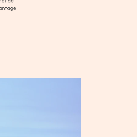
rmet de
avantage