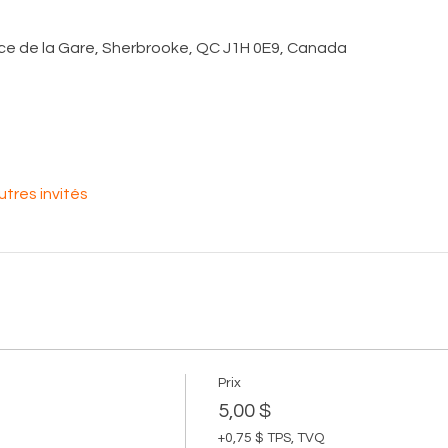
ace de la Gare, Sherbrooke, QC J1H 0E9, Canada
utres invités
Prix
5,00 $
+0,75 $ TPS, TVQ