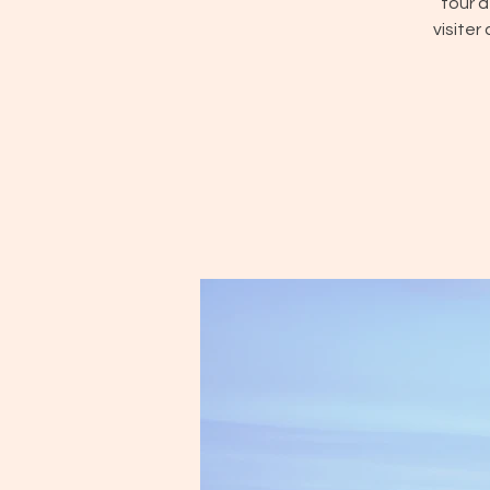
tour d
visiter