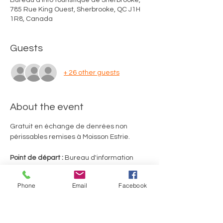
Bureau d'info touristique de Sherbrooke,
785 Rue King Ouest, Sherbrooke, QC J1H
1R8, Canada
Guests
+ 26 other guests
About the event
Gratuit en échange de denrées non 
périssables remises à Moisson Estrie.
Point de départ :
 Bureau d'information 
touristique de Sherbrooke (785, rue King 
Ouest, Sherbrooke)
Phone
Email
Facebook
Merci d'utiliser le stationnement de 
gravier situé au fond de la rue Richmond. 
Durée du tour guidé
 : 2 heures