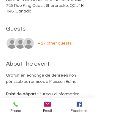
Bureau d'info touristique de Sherbrooke,
785 Rue King Ouest, Sherbrooke, QC J1H
1R8, Canada
Guests
+ 27 other guests
About the event
Gratuit en échange de denrées non 
périssables remises à Moisson Estrie.
Point de départ :
 Bureau d'information 
touristique de Sherbrooke (785, rue King 
Ouest, Sherbrooke)
Phone
Email
Facebook
Merci d'utiliser le stationnement de 
gravier situé au fond de la rue Richmond. 
Durée du tour guidé
 : 2 heures