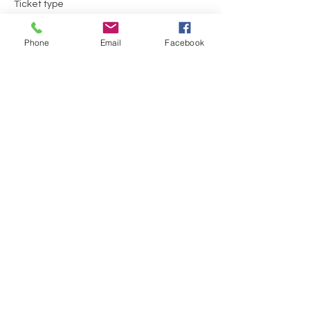
Ticket type
Moins de 16 ans
Phone
Email
Facebook
More info
Price
CA$0.00
This event is sold out
Share this event