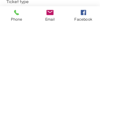
Ticket type
Moins de 16 ans
Phone
Email
Facebook
More info
Price
CA$0.00
This event is sold out
Share this event