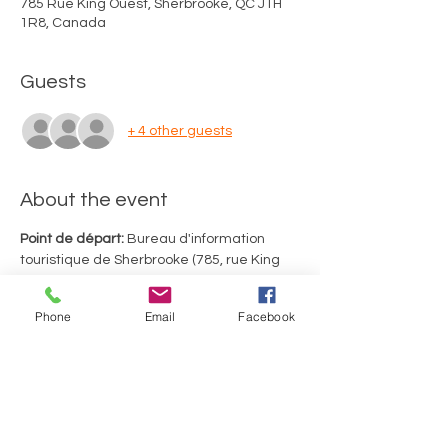
785 Rue King Ouest, Sherbrooke, QC J1H
1R8, Canada
Guests
+ 4 other guests
About the event
Point de départ:
 Bureau d'information 
touristique de Sherbrooke (785, rue King 
Ouest, Sherbrooke)
Merci d'utiliser le stationnement de 
Phone
Email
Facebook
gravier situé au fond de la rue Richmond. 
Durée du tour: 2 heures, incluant 2 arrêts