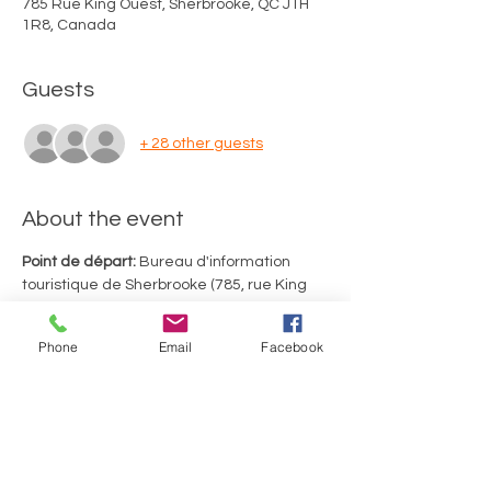
785 Rue King Ouest, Sherbrooke, QC J1H
1R8, Canada
Guests
+ 28 other guests
About the event
Point de départ:
 Bureau d'information 
touristique de Sherbrooke (785, rue King 
Ouest, Sherbrooke)
Merci d'utiliser le stationnement de 
Phone
Email
Facebook
gravier situé au fond de la rue Richmond. 
Durée du tour: 2 heures, incluant 2 arrêts