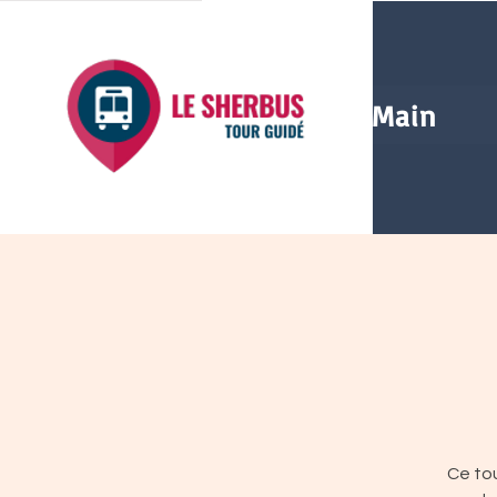
Main
Ce tou