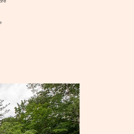
dre
e