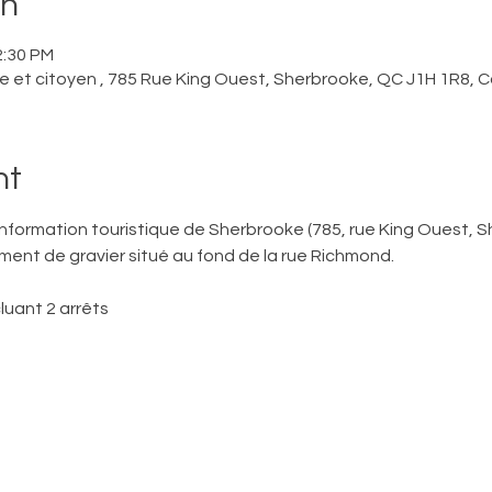
on
2:30 PM
ue et citoyen , 785 Rue King Ouest, Sherbrooke, QC J1H 1R8,
nt
information touristique de Sherbrooke (785, rue King Ouest, 
nement de gravier situé au fond de la rue Richmond. 
luant 2 arrêts