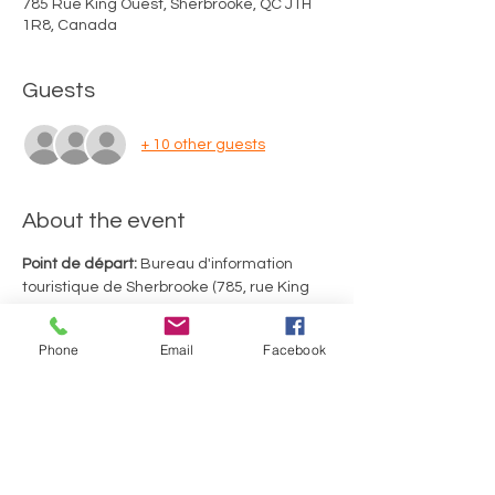
785 Rue King Ouest, Sherbrooke, QC J1H
1R8, Canada
Guests
+ 10 other guests
About the event
Point de départ:
 Bureau d'information 
touristique de Sherbrooke (785, rue King 
Ouest, Sherbrooke)
Merci d'utiliser le stationnement de 
Phone
Email
Facebook
gravier situé au fond de la rue Richmond. 
Durée du tour: 2 heures, incluant 2 arrêts