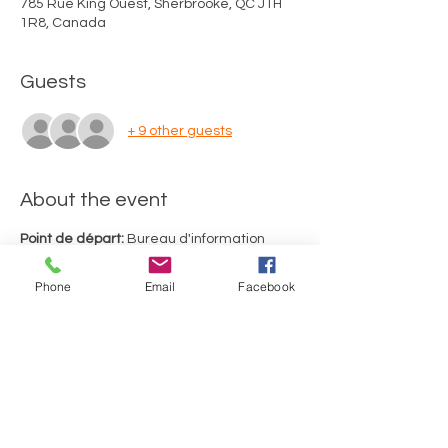
785 Rue King Ouest, Sherbrooke, QC J1H
1R8, Canada
Guests
+ 9 other guests
About the event
Point de départ:
 Bureau d'information 
touristique de Sherbrooke (785, rue King 
Ouest, Sherbrooke)
Phone
Email
Facebook
Merci d'utiliser le stationnement de 
gravier situé au fond de la rue Richmond. 
Durée du tour: 2 heures, incluant 2 arrêts