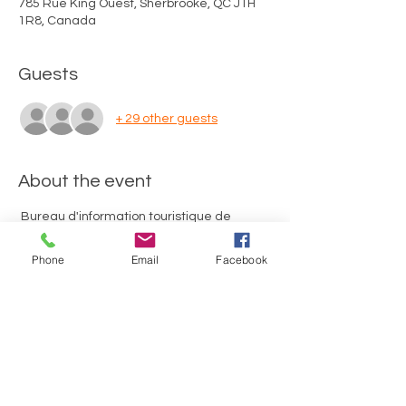
785 Rue King Ouest, Sherbrooke, QC J1H
1R8, Canada
Guests
+ 29 other guests
About the event
 Bureau d'information touristique de 
Sherbrooke (785, rue King Ouest, 
Sherbrooke)
Point de départ:
Phone
Email
Facebook
Merci d'utiliser le stationnement de 
gravier situé au fond de la rue Richmond. 
Durée du tour: 2 heures, incluant 2 arrêts