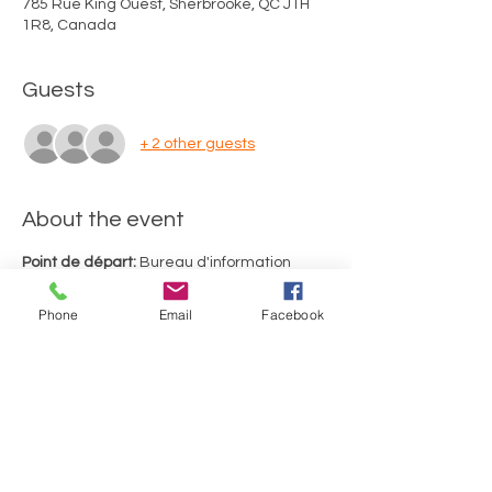
785 Rue King Ouest, Sherbrooke, QC J1H
1R8, Canada
Guests
+ 2 other guests
About the event
Point de départ:
 Bureau d'information 
touristique de Sherbrooke (785, rue King 
Ouest, Sherbrooke)
Phone
Email
Facebook
Merci d'utiliser le stationnement de 
gravier situé au fond de la rue Richmond. 
Durée du tour: 2 heures, incluant 2 arrêts