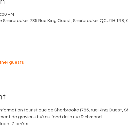
on
2:00 PM
 de Sherbrooke, 785 Rue King Ouest, Sherbrooke, QC J1H 1R8,
other guests
nt
information touristique de Sherbrooke (785, rue King Ouest, 
nement de gravier situé au fond de la rue Richmond. 
luant 2 arrêts