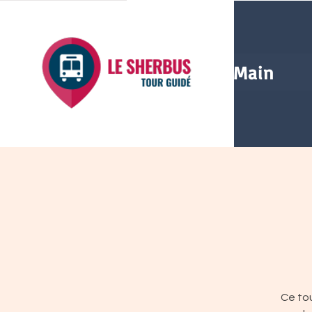
Main
Ce tou