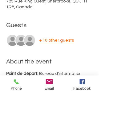
785 Rue King Ouest, Sherbrooke, QC J1H
1R8, Canada
Guests
+ 10 other guests
About the event
Point de départ:
 Bureau d'information 
touristique de Sherbrooke (785, rue King 
Ouest, Sherbrooke)
Phone
Email
Facebook
Merci d'utiliser le stationnement de 
gravier situé au fond de la rue Richmond. 
Durée du tour: 2 heures, incluant 2 arrêts