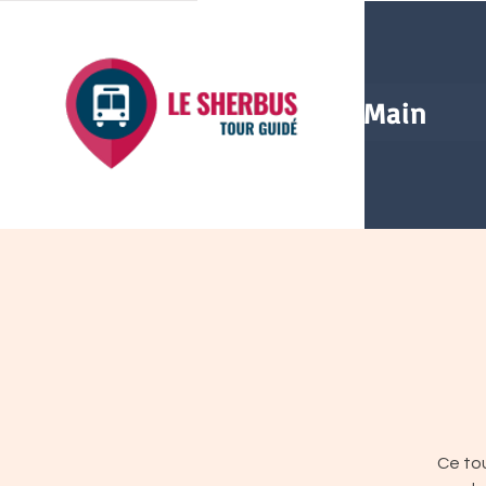
Main
Ce tou