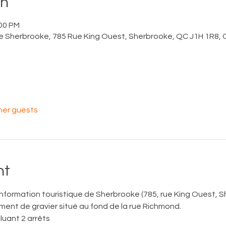
on
:00 PM
 de Sherbrooke, 785 Rue King Ouest, Sherbrooke, QC J1H 1R8,
her guests
nt
information touristique de Sherbrooke (785, rue King Ouest, 
nement de gravier situé au fond de la rue Richmond. 
luant 2 arrêts