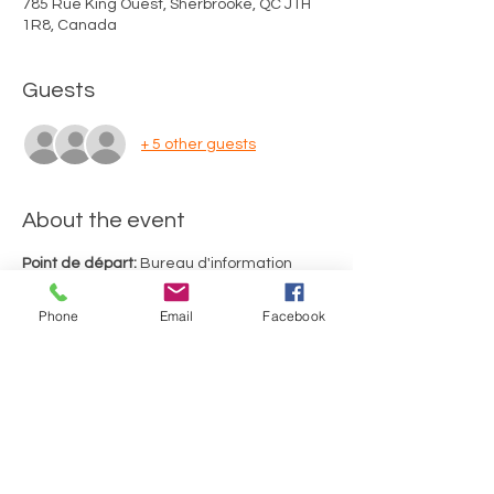
785 Rue King Ouest, Sherbrooke, QC J1H
1R8, Canada
Guests
+ 5 other guests
About the event
Point de départ:
 Bureau d'information 
touristique de Sherbrooke (785, rue King 
Ouest, Sherbrooke)
Phone
Email
Facebook
Merci d'utiliser le stationnement de 
gravier situé au fond de la rue Richmond. 
Durée du tour: 2 heures, incluant 2 arrêts