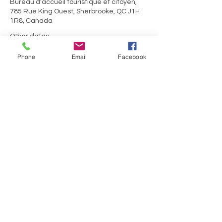
Bureau d'accueil touristique et citoyen,
785 Rue King Ouest, Sherbrooke, QC J1H
1R8, Canada
Other dates
Sun, Aug 16, 1:00 PM
Phone
Email
Facebook
Share this event
Des questions?
Bureau d'information touristique de Sherbrooke
785, rue King Ouest
Sherbrooke (Québec) J1H 1R8