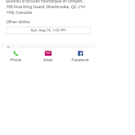
Bureau d'accueil touristique et citoyen,
785 Rue King Ouest, Sherbrooke, QC J1H
1R8, Canada
Other dates
Sun, Aug 16, 1:00 PM
Guests
Phone
Email
Facebook
+ 22 other guests
Share this event