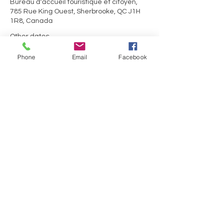
Bureau d'accueil touristique et citoyen,
785 Rue King Ouest, Sherbrooke, QC J1H
1R8, Canada
Other dates
Sat, Aug 15, 10:30 AM
Phone
Email
Facebook
Share this event
Des questions?
Bureau d'information touristique de Sherbrooke
785, rue King Ouest
Sherbrooke (Québec) J1H 1R8