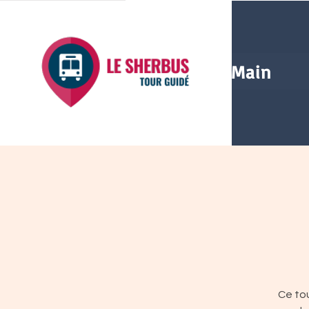
Main
Ce tou