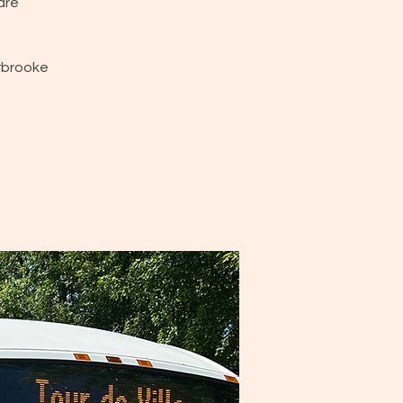
dre
erbrooke