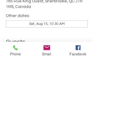
785 Rue King Ouest, Sherbrooke, QC J1H
1R8, Canada
Other dates
Sat, Aug 15, 10:30 AM
Guests
Phone
Email
Facebook
+ 2 other guests
Share this event