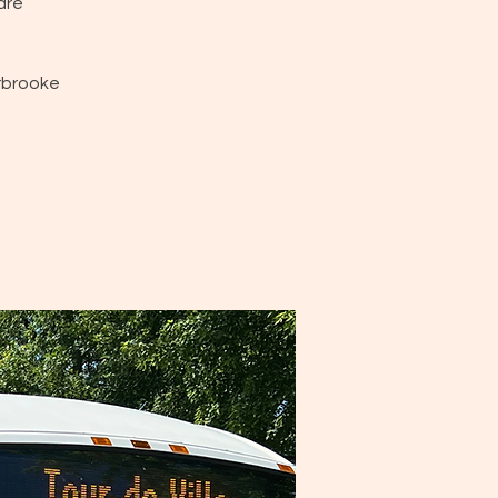
dre
erbrooke