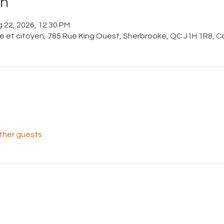
on
g 22, 2026, 12:30 PM
ue et citoyen, 785 Rue King Ouest, Sherbrooke, QC J1H 1R8, 
other guests