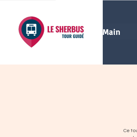
Main
Ce tou