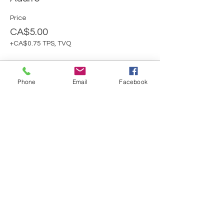
Price
CA$5.00
+CA$0.75 TPS, TVQ
Sale ended
Phone
Email
Facebook
Ticket type
Moins de 16 ans
More info
Price
CA$0.00