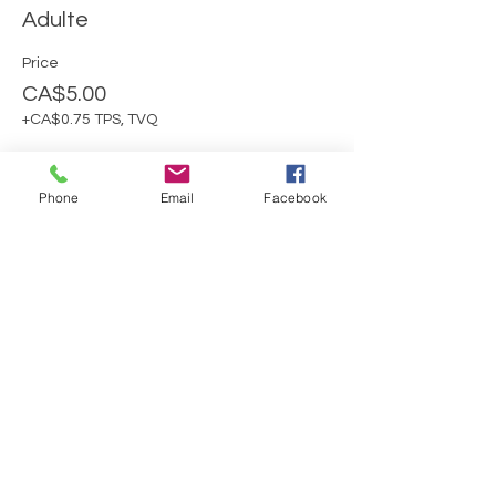
Adulte
Price
CA$5.00
+CA$0.75 TPS, TVQ
Phone
Email
Facebook
Sale ended
Ticket type
Moins de 16 ans
More info
Price
CA$0.00