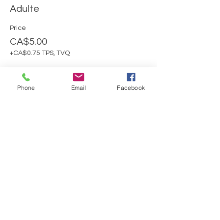
Adulte
Price
CA$5.00
+CA$0.75 TPS, TVQ
Phone
Email
Facebook
Sale ended
Ticket type
Moins de 16 ans
More info
Price
CA$0.00