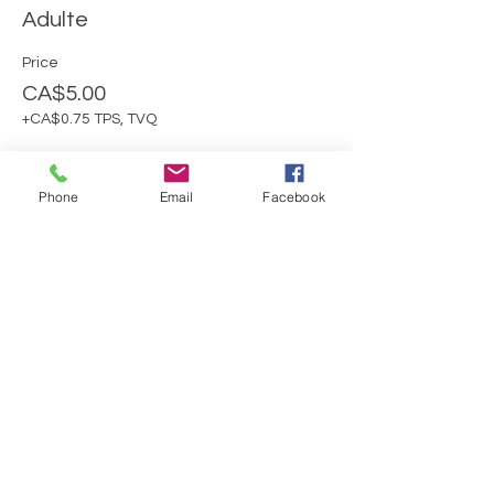
Adulte
Price
CA$5.00
+CA$0.75 TPS, TVQ
Phone
Email
Facebook
Sale ended
Ticket type
Moins de 16 ans
More info
Price
CA$0.00